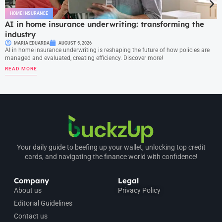
HOME INSURANCE
AI in home insurance underwriting: transforming the
industry
MARIA EDUARDA
AUGUST 5, 2026
AI in home insurance underwriting is reshaping the future of how policies are
managed and evaluated, creating efficiency. Discover more!
READ MORE
Your daily guide to beefing up your wallet, unlocking top credit
cards, and navigating the finance world with confidence!
Company
Legal
About us
Privacy Policy
Editorial Guidelines
Contact us